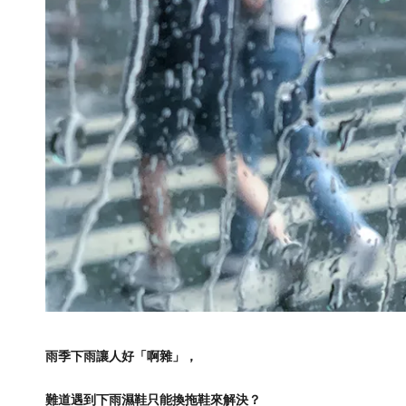
雨季下雨讓人好「啊雜」，
難道遇到下雨濕鞋只能換拖鞋來解決？