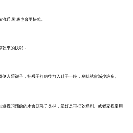
氣流通,鞋底也會更快乾。
晾乾來的快哦～
粉倒入舊襪子，把襪子打結後放入鞋子一晚，臭味就會減少許多。
知道裡頭殘餘的水會讓鞋子臭掉，最好是再把乾燥劑、或者家裡常用