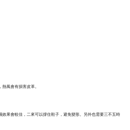
，熱風會有損害皮革。
濕效果會較佳，二來可以撐住鞋子，避免變形。另外也需要三不五時