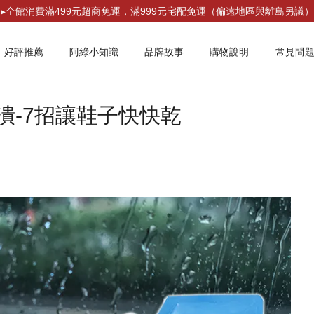
▸全館消費滿499元超商免運，滿999元宅配免運（偏遠地區與離島另議）
好評推薦
阿綠小知識
品牌故事
購物說明
常見問
潰-7招讓鞋子快快乾
您的購物車目前還是空的。
繼續購物