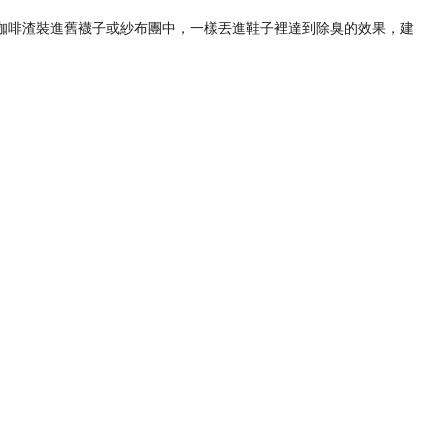
咖啡渣裝進舊襪子或紗布團中，一樣丟進鞋子裡達到除臭的效果，建