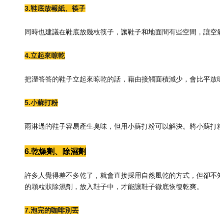
3.鞋底放報紙、筷子
同時也建議在鞋底放幾枝筷子，讓鞋子和地面間有些空間，讓空
4.立起來晾乾
把溼答答的鞋子立起來晾乾的話，藉由接觸面積減少，會比平放
5.小蘇打粉
雨淋過的鞋子容易產生臭味，但用小蘇打粉可以解決。將小蘇打
6.乾燥劑、除濕劑
許多人覺得差不多乾了，就會直接採用自然風乾的方式，但卻不
的顆粒狀除濕劑，放入鞋子中，才能讓鞋子徹底恢復乾爽。
7.泡完的咖啡別丟