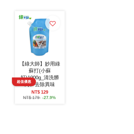
【綠大師】妙用綠
蘇打(小蘇
打)1000g_清洗髒
污、去除異味
NT$ 129
NT$ 179
-27.9%