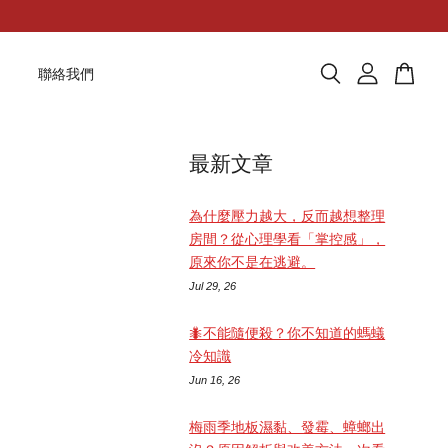
題
聯絡我們
最新文章
為什麼壓力越大，反而越想整理
房間？從心理學看「掌控感」，
原來你不是在逃避。
Jul 29, 26
🐜不能隨便殺？你不知道的螞蟻
冷知識
Jun 16, 26
梅雨季地板濕黏、發霉、蟑螂出