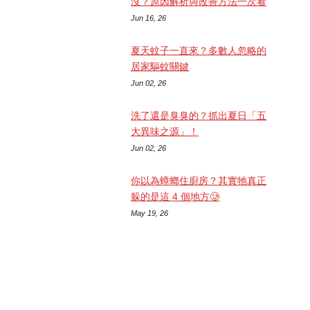
沒？原因解析與改善方法一次看
Jun 16, 26
夏天蚊子一直來？多數人忽略的
居家驅蚊關鍵
Jun 02, 26
洗了還是臭臭的？抓出夏日「五
大異味之源」！
Jun 02, 26
你以為蟑螂住廚房？其實牠真正
躲的是這 4 個地方🥲
May 19, 26