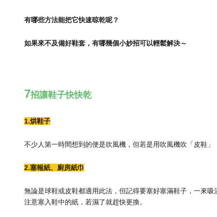
有哪些方法能把它快速晾乾呢？
如果來不及備好鞋套，有哪幾個小妙招可以輕鬆解決～
7
招讓鞋子快快乾
1.烘鞋子
不少人第一時間想到的便是吹風機，但若是用吹風機吹「皮鞋」
2.塞報紙、廚房紙巾
無論是球鞋或皮鞋都適用此法，但記得要塞好塞滿鞋子，一來吸
注意塞入鞋中的紙，若濕了就趕快更換。