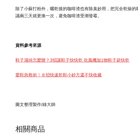
除了小蘇打粉外，曬乾後的咖啡渣也有除臭妙用，把完全乾燥的
議兩三天就更換一次，避免咖啡渣受潮發霉。
資料參考來源
鞋子濕掉怎麼辦？3招讓鞋子快快乾 吹風機加1物鞋子超快乾
愛鞋急救術！８招快速乾鞋小妙方還不快收藏
圖文整理製作/綠大師
相關商品