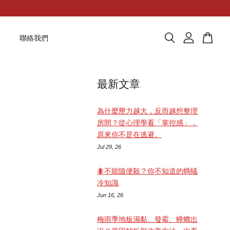
題
聯絡我們
最新文章
為什麼壓力越大，反而越想整理
房間？從心理學看「掌控感」，
原來你不是在逃避。
Jul 29, 26
🐜不能隨便殺？你不知道的螞蟻
冷知識
Jun 16, 26
梅雨季地板濕黏、發霉、蟑螂出