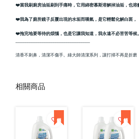
❤️當我刷廚房油垢刷到手痛時，它用綿密慕斯溶解掉油垢，也溶
❤️我為了廁所鏡子反覆出現的水垢而嘆氣，是它輕鬆化解白斑
❤️拖完地要等待的煩惱，也是它讓我知道，我永遠不必苦苦等候
________________________________________
清香不刺鼻，清潔不傷手。綠大師清潔系列，讓打掃不再是折磨
相關商品