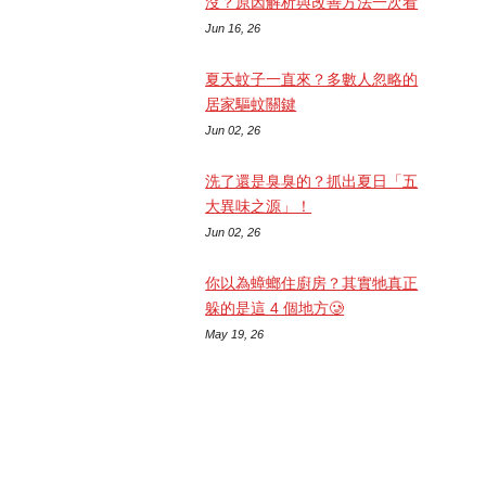
沒？原因解析與改善方法一次看
Jun 16, 26
夏天蚊子一直來？多數人忽略的
居家驅蚊關鍵
Jun 02, 26
洗了還是臭臭的？抓出夏日「五
大異味之源」！
Jun 02, 26
你以為蟑螂住廚房？其實牠真正
躲的是這 4 個地方🥲
May 19, 26