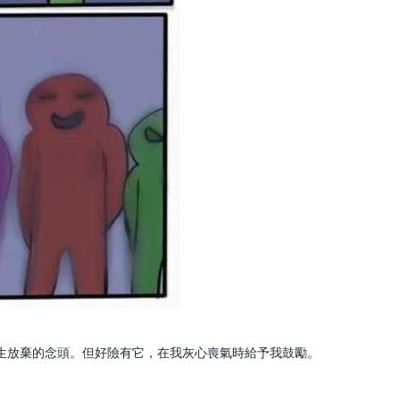
生放棄的念頭。但好險有它，在我灰心喪氣時給予我鼓勵。