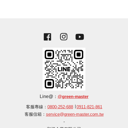
Facebook
Instagram
YouTube
Line@：
@green-master
客服專線：
0800-252-688
∣
0911-821-861
客服信箱：
service@green-master.com.tw
-