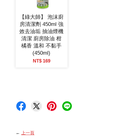
【綠大師】 泡沫廚
房清潔劑 450ml 強
效去油垢 抽油煙機
清潔 廚房除油 柑
橘香 溫和 不黏手
(450ml)
NT$ 169
←
上一頁