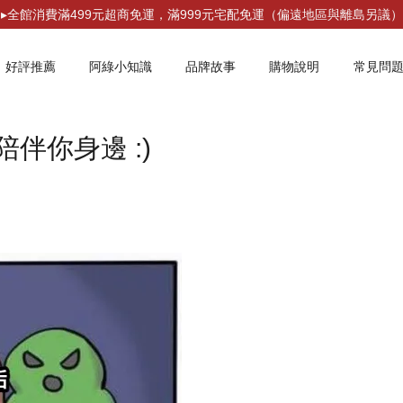
▸全館消費滿499元超商免運，滿999元宅配免運（偏遠地區與離島另議）
好評推薦
阿綠小知識
品牌故事
購物說明
常見問
伴你身邊 :)
您的購物車目前還是空的。
繼續購物