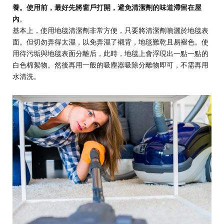
養。使用前，最好先將窗戶打開，避免清潔劑的味道滯留在屋
內
。
基本上，使用地毯清潔劑非常方便，只要將清潔劑噴灑於地毯表
面。但切勿弄得太濕，以免弄濕了襯背，地毯難乾且易褪色。使
用待污垢與地毯表面分離后，此時，地毯上會浮現出一點一點的
白色棉絮物。然後再用一般的吸塵器吸除分離物即可，不需再用
水清洗。