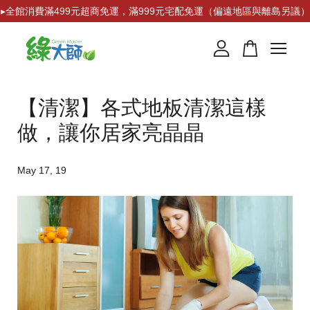
▸全館消費滿499元超商免運，滿999元宅配免運（偏遠地區與離島另議）
您的購物車目前還是空的。
【清潔】各式地板清潔這樣
繼續購物
做，讓你居家亮晶晶
May 17, 19