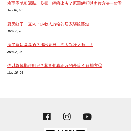
梅雨季地板濕黏、發霉、蟑螂出沒？原因解析與改善方法一次看
Jun 16, 26
夏天蚊子一直來？多數人忽略的居家驅蚊關鍵
Jun 02, 26
洗了還是臭臭的？抓出夏日「五大異味之源」！
Jun 02, 26
你以為蟑螂住廚房？其實牠真正躲的是這 4 個地方🥲
May 19, 26
Facebook
Instagram
YouTube