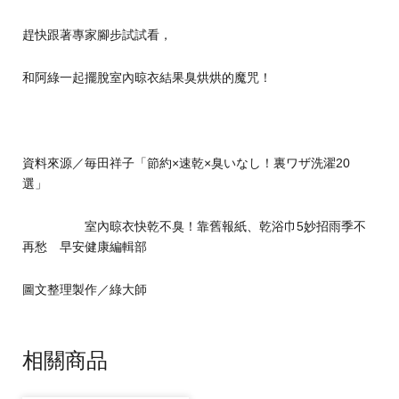
趕快跟著專家腳步試試看，
和阿綠一起擺脫室內晾衣結果臭烘烘的魔咒！
資料來源／毎田祥子「節約×速乾×臭いなし！裏ワザ洗濯20
選」
室內晾衣快乾不臭！靠舊報紙、乾浴巾5妙招雨季不
再愁
早安健康編輯部
圖文整理製作／綠大師
相關商品