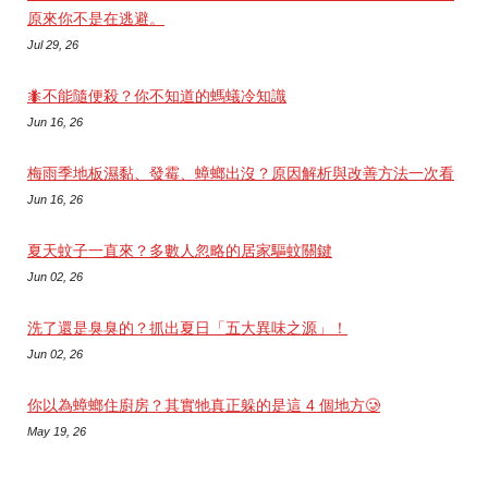
原來你不是在逃避。
Jul 29, 26
🐜不能隨便殺？你不知道的螞蟻冷知識
Jun 16, 26
梅雨季地板濕黏、發霉、蟑螂出沒？原因解析與改善方法一次看
Jun 16, 26
夏天蚊子一直來？多數人忽略的居家驅蚊關鍵
Jun 02, 26
洗了還是臭臭的？抓出夏日「五大異味之源」！
Jun 02, 26
你以為蟑螂住廚房？其實牠真正躲的是這 4 個地方🥲
May 19, 26