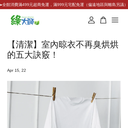
▸全館消費滿499元超商免運，滿999元宅配免運（偏遠地區與離島另議）
您的購物車目前還是空的。
【清潔】室內晾衣不再臭烘烘
繼續購物
的五大訣竅！
Apr 15, 22