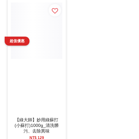
【綠大師】妙用綠蘇打
(小蘇打)1000g_清洗髒
污、去除異味
NT$ 129