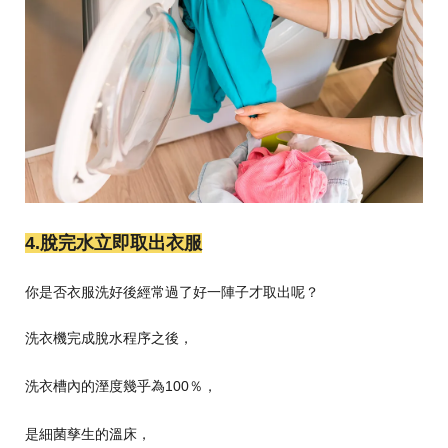
4.脫完水立即取出衣服
你是否衣服洗好後經常過了好一陣子才取出呢？
洗衣機完成脫水程序之後，
洗衣槽內的溼度幾乎為100％，
是細菌孳生的溫床，