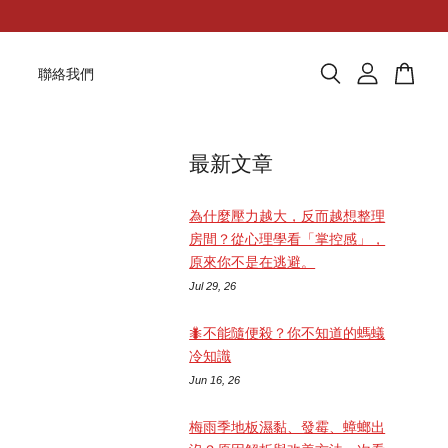
題
聯絡我們
最新文章
為什麼壓力越大，反而越想整理
房間？從心理學看「掌控感」，
原來你不是在逃避。
Jul 29, 26
🐜不能隨便殺？你不知道的螞蟻
冷知識
Jun 16, 26
梅雨季地板濕黏、發霉、蟑螂出