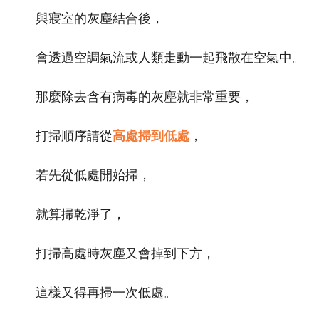
與寢室的灰塵結合後，
會透過空調氣流或人類走動一起飛散在空氣中。
那麼除去含有病毒的灰塵就非常重要，
打掃順序請從
高處掃到低處
，
若先從低處開始掃，
就算掃乾淨了，
打掃高處時灰塵又會掉到下方，
這樣又得再掃一次低處。