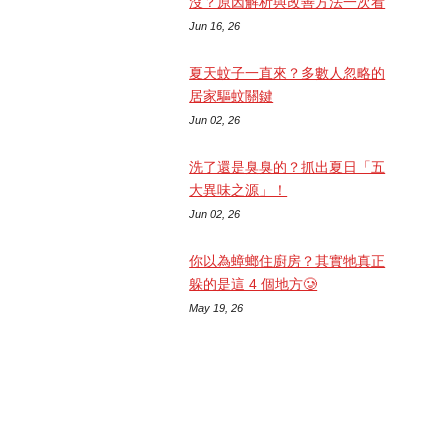
沒？原因解析與改善方法一次看
Jun 16, 26
夏天蚊子一直來？多數人忽略的
居家驅蚊關鍵
Jun 02, 26
洗了還是臭臭的？抓出夏日「五
大異味之源」！
Jun 02, 26
你以為蟑螂住廚房？其實牠真正
躲的是這 4 個地方🥲
May 19, 26