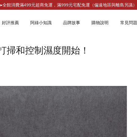
▸全館消費滿499元超商免運，滿999元宅配免運（偏遠地區與離島另議）
好評推薦
阿綠小知識
品牌故事
購物說明
常見問
打掃和控制濕度開始！
您的購物車目前還是空的。
繼續購物