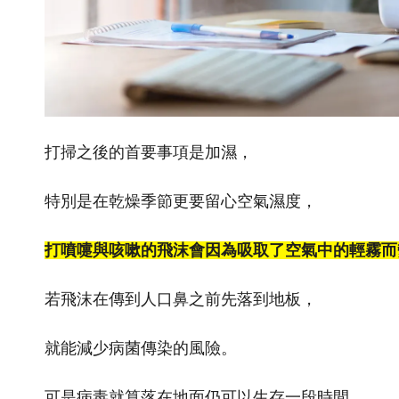
打掃之後的首要事項是加濕，
特別是在乾燥季節更要留心空氣濕度，
打噴嚏與咳嗽的飛沫會因為吸取了空氣中的輕霧而
若飛沫在傳到人口鼻之前先落到地板，
就能減少病菌傳染的風險。
可是病毒就算落在地面仍可以生存一段時間，