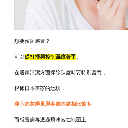
想要預防感冒？
可以
從打掃與控制濕度著手
。
在居家清潔方面
掃除
臥室時
要特別留意，
根據日本專家的經驗，
寢室的灰塵量與客廳等處相比偏多
，
而感冒病毒透過飛沫落在地面上，