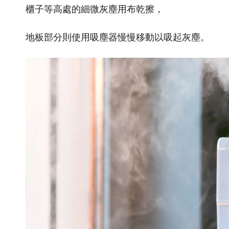
櫃子等高處的細微灰塵用布乾擦，
地板部分則使用吸塵器慢慢移動以吸起灰塵。