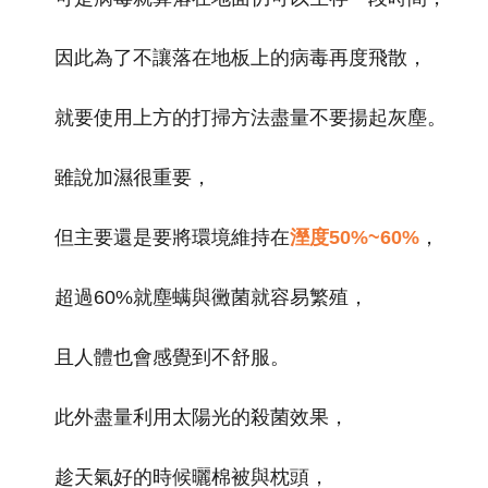
因此為了不讓落在地板上的病毒再度飛散，
就要使用上方的打掃方法盡量不要揚起灰塵。
雖說加濕很重要，
但主要還是要將環境維持在
溼度50%~60%
，
超過60%就塵螨與黴菌就容易繁殖，
且人體也會感覺到不舒服。
此外盡量利用太陽光的殺菌效果，
趁天氣好的時候曬棉被與枕頭，