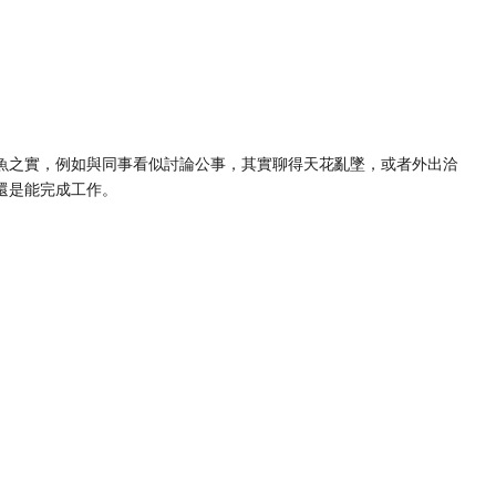
魚之實，例如與同事看似討論公事，其實聊得天花亂墜，或者外出洽
還是能完成工作。