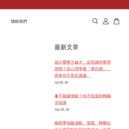
題
聯絡我們
最新文章
為什麼壓力越大，反而越想整理
房間？從心理學看「掌控感」，
原來你不是在逃避。
Jul 29, 26
🐜不能隨便殺？你不知道的螞蟻
冷知識
Jun 16, 26
梅雨季地板濕黏、發霉、蟑螂出