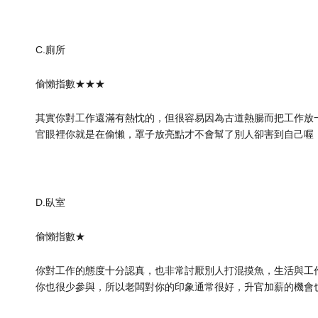
C.廁所
偷懶指數★★★
其實你對工作還滿有熱忱的，但很容易因為古道熱腸而把工作放
官眼裡你就是在偷懶，罩子放亮點才不會幫了別人卻害到自己喔
D.臥室
偷懶指數★
你對工作的態度十分認真，也非常討厭別人打混摸魚，生活與工
你也很少參與，所以老闆對你的印象通常很好，升官加薪的機會