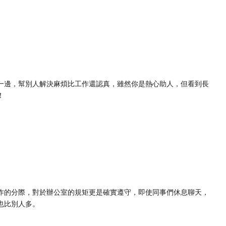
一邊，幫別人解決麻煩比工作還認真，雖然你是熱心助人，但看到長
！
作的分際，對於辦公室的規矩更是確實遵守，即使同事們休息聊天，
也比別人多。