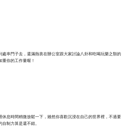
到處串門子去，還滿熱衷在辦公室跟大家討論八卦和吃喝玩樂之類的
加重你的工作量喔！
用休息時間稍微放鬆一下，雖然你喜歡沉浸在自己的世界裡，不過要
的自制力算是還不錯。