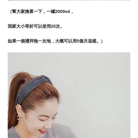
（幫大家換算一下，一罐2000ml
，
我家大小等於可以使用
20
次。
如果一個禮拜拖一次地，大概可以用
5
個月這樣。）