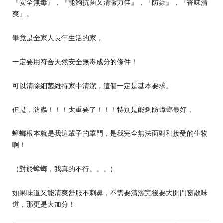
『安全無毒』，『能夠抗菌又清潔力佳』，『防蟲』，『香味清
爽』。
畢竟是全家人長年生活的家，
一定要用符合天然安全無毒成分的條件！
可以清除細菌維持家中清潔，這個一定是基本要求。
但是，防蟲！！！太重要了！！！特別是能夠防蟑螂最好，
蟑螂根本就是我這輩子的罩門，是我完全無法面對和接受的生物
啊！
（對於蟑螂，我真的不行。。。）
如果味道又能清爽舒服不刺鼻，不需要清潔完後要大開門窗散味
道，那更是大加分！