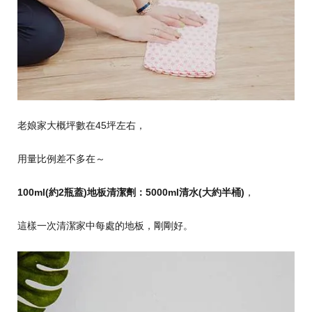
老娘家大概坪數在45坪左右，
用量比例差不多在～
100ml(
約
2
瓶蓋
)
地板清潔劑：
5000ml
清水
(
大約半桶
)
，
這樣一次清潔家中每處的地板，剛剛好。