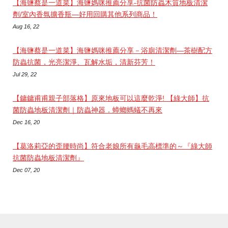
【海鹽蔡是一道菜】海鹽媽咪推薦分享-抗菌防蟲木質地板清潔
劑/室內香氛擴香瓶―好用回購其他系列商品！
Aug 16, 22
【海鹽蔡是一道菜】海鹽媽咪推薦分享－浴廁清潔劑―茶樹配方
防蟲抗菌，光亮潔淨、瓦解水垢，清新芬芳！
Jul 29, 22
【鏞鏞甫甫親子部落格】原來地板可以這麼乾淨! 【綠大師】抗
菌防蟲地板清潔劑｜防蟲神器．蟑螂螞蟻不再來
Dec 16, 20
【葛洛莉亞的歪腰時尚】符合老娘所有龜毛高標準的～『綠大師
抗菌防蟲地板清潔劑』
Dec 07, 20