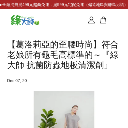
▸全館消費滿499元超商免運，滿999元宅配免運（偏遠地區與離島另議）
您的購物車目前還是空的。
【葛洛莉亞的歪腰時尚】符合
繼續購物
老娘所有龜毛高標準的～『綠
大師 抗菌防蟲地板清潔劑』
Dec 07, 20