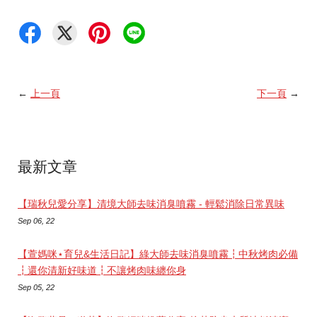
←
上一頁
下一頁
→
最新文章
【瑞秋兒愛分享】清境大師去味消臭噴霧 - 輕鬆消除日常異味
Sep 06, 22
【萱媽咪⋆︎育兒&生活日記】綠大師去味消臭噴霧┇中秋烤肉必備
┇還你清新好味道┇不讓烤肉味纏你身
Sep 05, 22