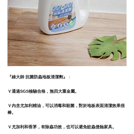
『綠大師
抗菌防蟲地板清潔劑』
：
Ｖ通過
SGS
檢驗合格，無四大重金屬。
Ｖ內含尤加利精油，可以消毒和殺菌，對於地板表面清潔效果很
棒。
Ｖ尤加利和香茅，有除蟲功效，也可以避免蚊蟲侵蝕家具。