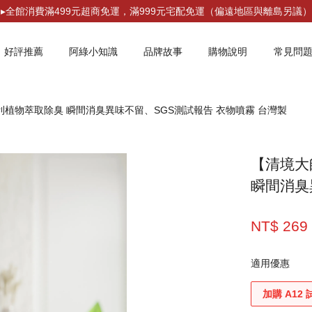
▸全館消費滿499元超商免運，滿999元宅配免運（偏遠地區與離島另議）
好評推薦
阿綠小知識
品牌故事
購物說明
常見問
專利植物萃取除臭 瞬間消臭異味不留、SGS測試報告 衣物噴霧 台灣製
您的購物車目前還是空的。
【清境大
繼續購物
瞬間消臭
NT$ 26
適用優惠
加購 A12