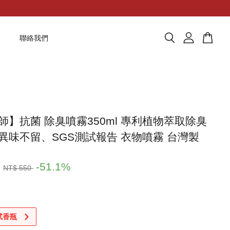
題
聯絡我們
師】抗菌 除臭噴霧350ml 專利植物萃取除臭
異味不留、SGS測試報告 衣物噴霧 台灣製
9
-51.1%
NT$ 550
 試香瓶