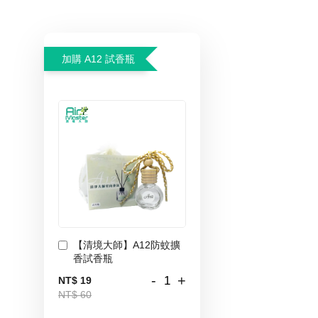
加購 A12 試香瓶
【清境大師】A12防蚊擴
香試香瓶
-
+
NT$ 19
NT$ 60