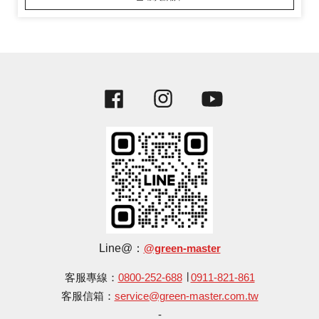
Facebook
Instagram
YouTube
Line@：
@green-master
客服專線：
0800-252-688
∣
0911-821-861
客服信箱：
service@green-master.com.tw
-