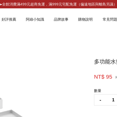
▸全館消費滿499元超商免運，滿999元宅配免運（偏遠地區與離島另議）
好評推薦
阿綠小知識
品牌故事
購物說明
常見問
您的購物車目前還是空的。
多功能水
繼續購物
NT$ 95
數量
-