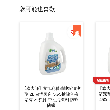
您可能也喜歡
【綠大師】尤加利精油地板清潔
【綠
劑 2L 台灣製造 SGS檢驗合格
清潔
清香 不黏腳 中性清潔劑 防蟑
450
防蟻