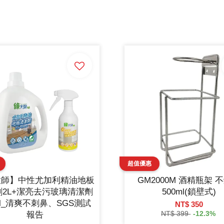
大師】中性尤加利精油地板
GM2000M 酒精瓶架 
劑2L+潔亮去污玻璃清潔劑
500ml(鎖壁式)
ml_清爽不刺鼻、SGS測試
NT$ 350
NT$ 399
-12.3%
報告