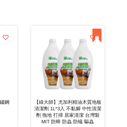
不鏽鋼
【綠大師】尤加利精油木質地板
清潔劑 1L*3入 不黏腳 中性清潔
劑 拖地 打掃 居家清潔 台灣製
MIT 防蟑 防蟲 防蟻 驅蟲