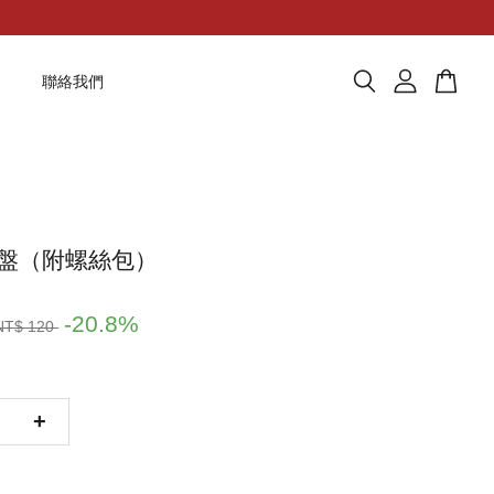
題
聯絡我們
盤（附螺絲包）
-20.8%
NT$ 120
+