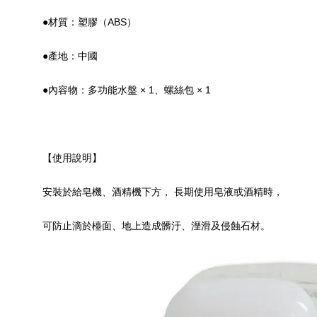
●材質：塑膠（ABS）
●產地：中國
●內容物：多功能水盤 × 1、螺絲包 × 1
【使用說明】
安裝於給皂機、酒精機下方， 長期使用皂液或酒精時，
可防止滴於檯面、地上造成髒汙、溼滑及侵蝕石材。