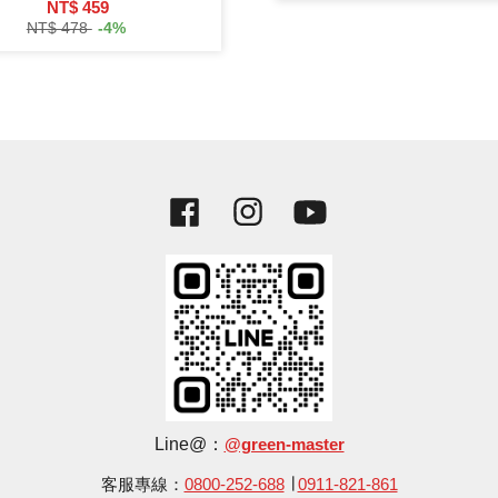
NT$ 459
NT$ 478
-4%
Facebook
Instagram
YouTube
Line@：
@green-master
客服專線：
0800-252-688
∣
0911-821-861