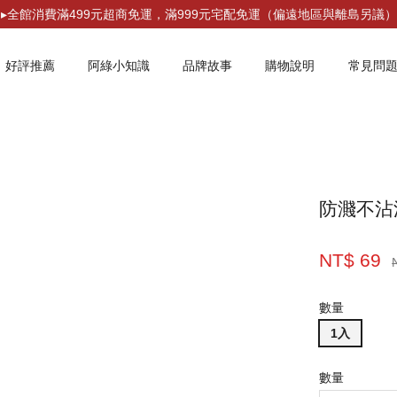
▸全館消費滿499元超商免運，滿999元宅配免運（偏遠地區與離島另議）
好評推薦
阿綠小知識
品牌故事
購物說明
常見問
您的購物車目前還是空的。
防濺不沾
繼續購物
NT$ 69
數量
1入
數量