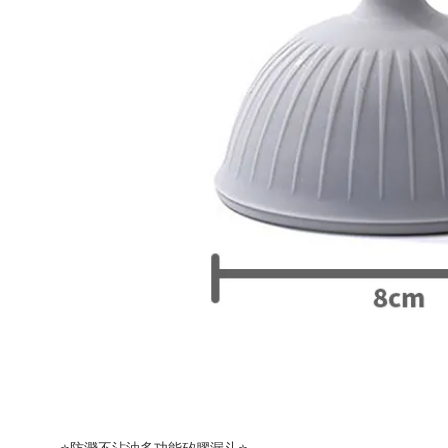
⭐防濺不沾油多功能矽膠漏斗⭐ 