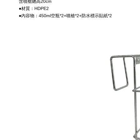
含噴槍總高20cm
●材質：HDPE2
●內容物：450ml空瓶*2+噴槍*2+防水標示貼紙*2