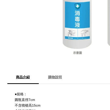
商品介紹
購物說明
●規格：
圓瓶直徑7cm
不含噴槍高15cm