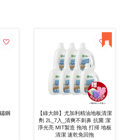
不鏽鋼
【綠大師】尤加利精油地板清潔
劑 2L_7入_清爽不刺鼻 抗菌 潔
淨光亮 MIT製造 拖地 打掃 地板
清潔 速乾免回拖