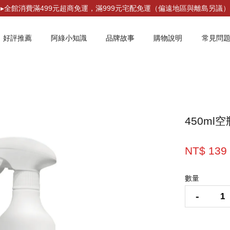
▸全館消費滿499元超商免運，滿999元宅配免運（偏遠地區與離島另議）
好評推薦
阿綠小知識
品牌故事
購物說明
常見問
您的購物車目前還是空的。
450ml
繼續購物
NT$ 13
數量
-