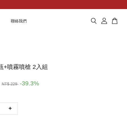
題
聯絡我們
空瓶+噴霧噴槍 2入組
9
-39.3%
NT$ 229
+