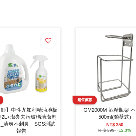
大師】中性尤加利精油地板
GM2000M 酒精瓶架 
劑2L+潔亮去污玻璃清潔劑
500ml(鎖壁式)
ml_清爽不刺鼻、SGS測試
NT$ 350
NT$ 399
-12.3%
報告