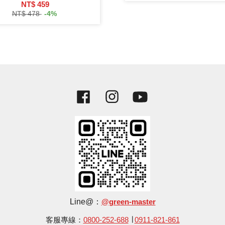
NT$ 459
NT$ 478
-4%
Facebook
Instagram
YouTube
Line@：
@green-master
客服專線：
0800-252-688
∣
0911-821-861