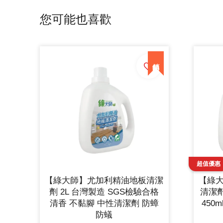
您可能也喜歡
【綠大師】尤加利精油地板清潔
【綠
劑 2L 台灣製造 SGS檢驗合格
清潔
清香 不黏腳 中性清潔劑 防蟑
450
防蟻