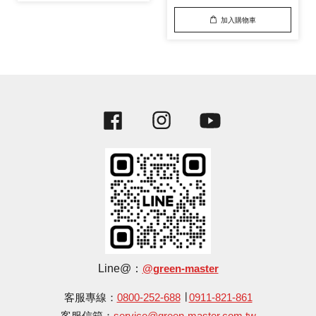
加入購物車
Facebook
Instagram
YouTube
Line@：
@green-master
客服專線：
0800-252-688
∣
0911-821-861
客服信箱：
service@green-master.com.tw