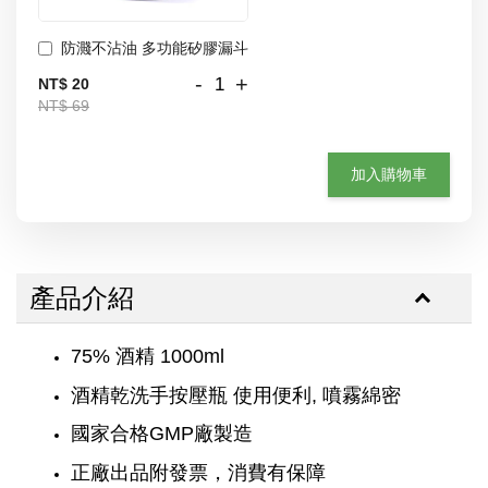
防濺不沾油 多功能矽膠漏斗
-
+
NT$ 20
NT$ 69
加入購物車
產品介紹
75% 酒精 1000ml
酒精乾洗手按壓瓶 使用便利, 噴霧綿密
國家合格GMP廠製造
正廠出品附發票，消費有保障