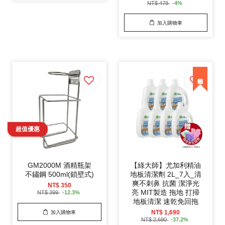
NT$ 478
-4%
加入購物車
GM2000M 酒精瓶架
【綠大師】尤加利精油
不鏽鋼 500ml(鎖壁式)
地板清潔劑 2L_7入_清
爽不刺鼻 抗菌 潔淨光
NT$ 350
亮 MIT製造 拖地 打掃
NT$ 399
-12.3%
地板清潔 速乾免回拖
NT$ 1,690
加入購物車
NT$ 2,690
-37.2%