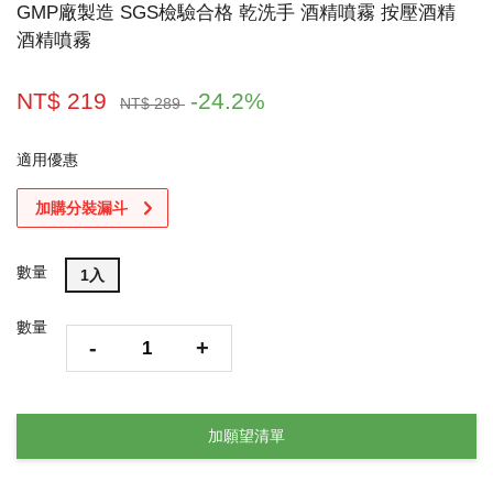
GMP廠製造 SGS檢驗合格 乾洗手 酒精噴霧 按壓酒精
酒精噴霧
NT$ 219
-24.2%
NT$ 289
適用優惠
加購分裝漏斗
數量
1入
數量
-
+
加願望清單