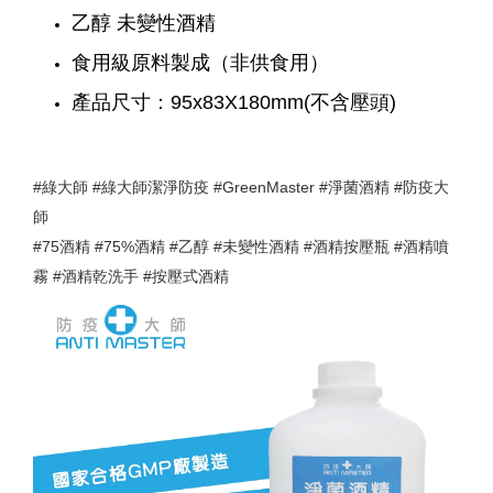
乙醇 未變性酒精
食用級原料製成（非供食用）
產品尺寸：95x83X180mm(不含壓頭)
#
#
#GreenMaster #
#
綠大師
綠大師潔淨防疫
淨菌酒精
防疫大
師
#75
 #75%
 #
 #
 #
 #
酒精
酒精
乙醇
未變性酒精
酒精按壓瓶
酒精噴
 #
 #
霧
酒精乾洗手
按壓式酒精