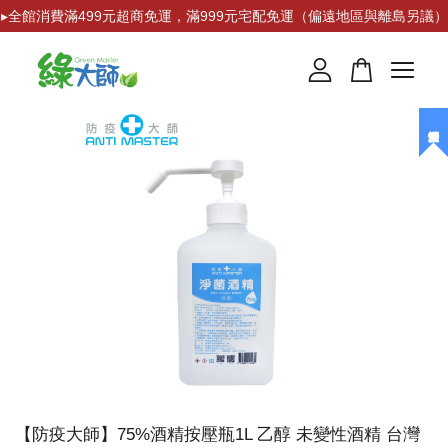
▸全館消費滿499元超商免運，滿999元宅配免運（偏遠地區與離島另議）
您的購物車目前還是空的。
繼續購物
【防疫大師】75%酒精按壓瓶1L 乙醇 未變性酒精 台灣