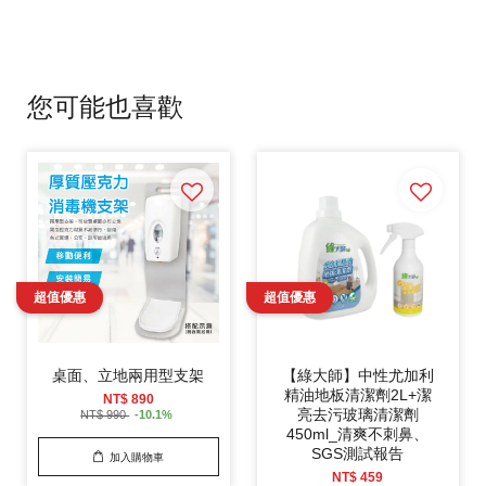
您可能也喜歡
桌面、立地兩用型支架
【綠大師】中性尤加利
精油地板清潔劑2L+潔
NT$ 890
亮去污玻璃清潔劑
NT$ 990
-10.1%
450ml_清爽不刺鼻、
SGS測試報告
加入購物車
NT$ 459