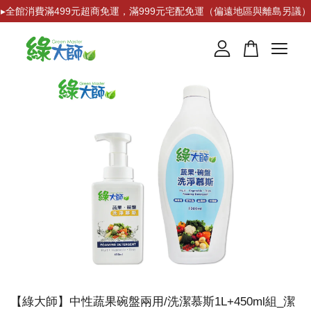
▸全館消費滿499元超商免運，滿999元宅配免運（偏遠地區與離島另議）
您的購物車目前還是空的。
繼續購物
【綠大師】中性蔬果碗盤兩用/洗潔慕斯1L+450ml組_潔