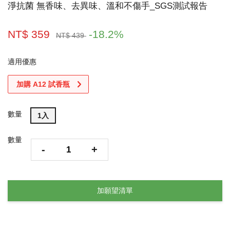
淨抗菌 無香味、去異味、溫和不傷手_SGS測試報告
NT$ 359
-18.2%
NT$ 439
適用優惠
加購 A12 試香瓶
數量
1入
數量
-
+
加願望清單