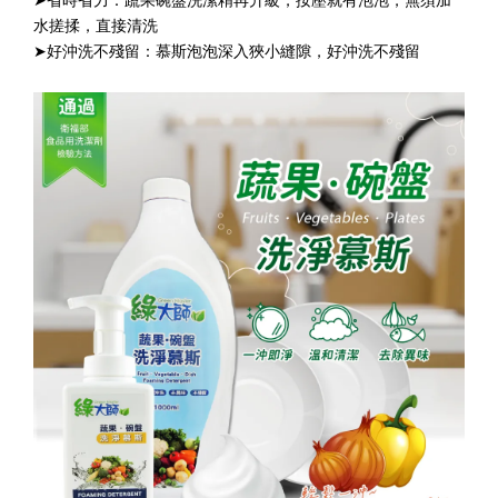
➤省時省力：蔬果碗盤洗潔精再升級，按壓就有泡泡，無須加
水搓揉，直接清洗
➤好沖洗不殘留：慕斯泡泡深入狹小縫隙，好沖洗不殘留