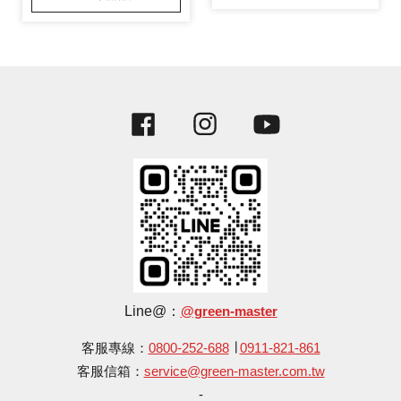
Facebook
Instagram
YouTube
Line@：
@green-master
客服專線：
0800-252-688
∣
0911-821-861
客服信箱：
service@green-master.com.tw
-