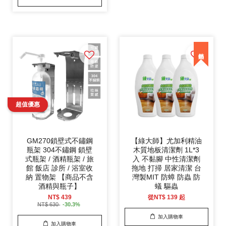
GM270鎖壁式不鏽鋼
【綠大師】尤加利精油
瓶架 304不鏽鋼 鎖壁
木質地板清潔劑 1L*3
式瓶架 / 酒精瓶架 / 旅
入 不黏腳 中性清潔劑
館 飯店 診所 / 浴室收
拖地 打掃 居家清潔 台
納 置物架 【商品不含
灣製MIT 防蟑 防蟲 防
酒精與瓶子】
蟻 驅蟲
NT$ 439
從
NT$ 139
起
NT$ 630
-30.3%
加入購物車
加入購物車