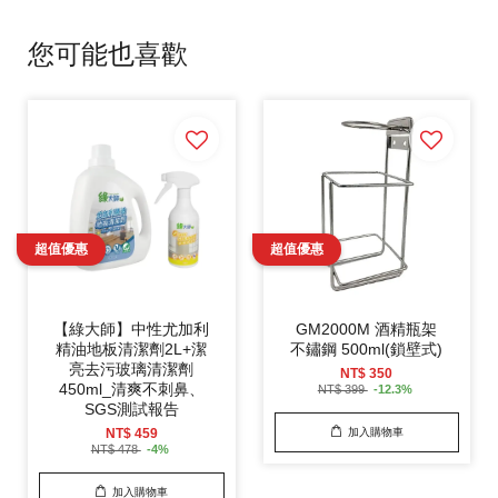
您可能也喜歡
【綠大師】中性尤加利
GM2000M 酒精瓶架
精油地板清潔劑2L+潔
不鏽鋼 500ml(鎖壁式)
亮去污玻璃清潔劑
NT$ 350
450ml_清爽不刺鼻、
NT$ 399
-12.3%
SGS測試報告
NT$ 459
加入購物車
NT$ 478
-4%
加入購物車