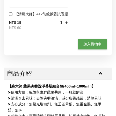
【清境大師】A12防蚊擴香試香瓶
-
+
NT$ 19
NT$ 60
加入購物車
商品介紹
【綠大師 蔬果碗盤洗淨慕斯組合包(450ml+1000ml )】
➤使用方便：碗盤與生鮮蔬果共用，一瓶就解決
➤清潔＆去異味：去除碗盤油漬，減少農藥殘留，消除異味
➤安心成分：無螢光增白劑、無壬基苯酚、無重金屬、無甲
醛、無砷