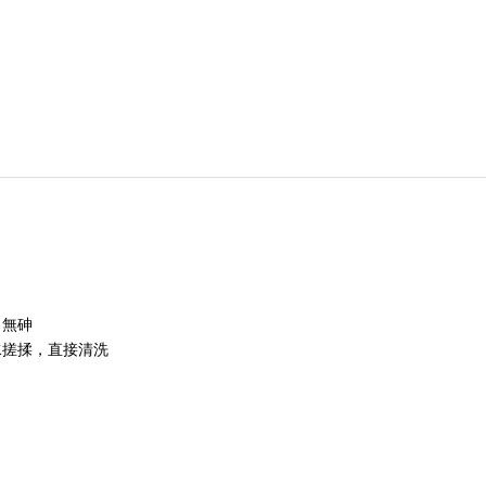
、無砷
水搓揉，直接清洗