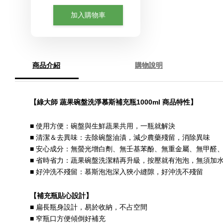
加入購物車
商品介紹
購物說明
【綠大師 蔬果碗盤洗淨慕斯補充瓶1000ml 商品特性】
■ 使用方便：碗盤與生鮮蔬果共用，一瓶就解決
■ 清潔＆去異味：去除碗盤油漬，減少農藥殘留，消除異味
■ 安心成分：無螢光增白劑、無壬基苯酚、無重金屬、無甲醛
■ 省時省力：蔬果碗盤洗潔精再升級，按壓就有泡泡，無須加
■ 好沖洗不殘留：慕斯泡泡深入狹小縫隙，好沖洗不殘留
【補充瓶貼心設計】
■ 扁長瓶身設計，易於收納，不占空間
■ 窄瓶口方便傾倒好補充