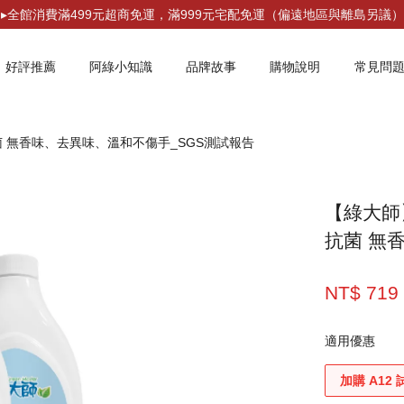
▸全館消費滿499元超商免運，滿999元宅配免運（偏遠地區與離島另議）
好評推薦
阿綠小知識
品牌故事
購物說明
常見問
菌 無香味、去異味、溫和不傷手_SGS測試報告
您的購物車目前還是空的。
【綠大師
繼續購物
抗菌 無
NT$ 71
適用優惠
加購 A12