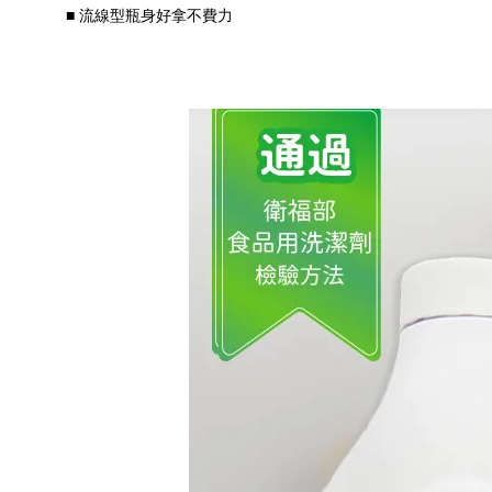
■ 流線型瓶身好拿不費力