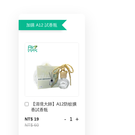
加購 A12 試香瓶
【清境大師】A12防蚊擴
香試香瓶
-
+
NT$ 19
NT$ 60