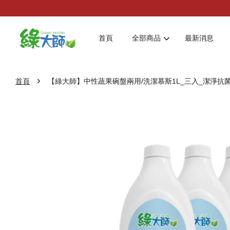
首頁
全部商品
最新消息
›
首頁
【綠大師】中性蔬果碗盤兩用/洗潔慕斯1L_三入_潔淨抗