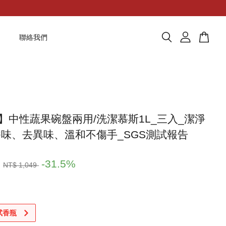
題
聯絡我們
】中性蔬果碗盤兩用/洗潔慕斯1L_三入_潔淨
香味、去異味、溫和不傷手_SGS測試報告
9
-31.5%
NT$ 1,049
 試香瓶