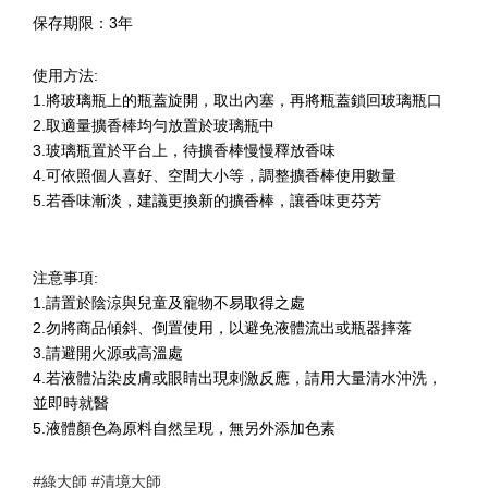
保存期限：3年
使用方法:
1.將玻璃瓶上的瓶蓋旋開，取出內塞，再將瓶蓋鎖回玻璃瓶口
2.取適量擴香棒均勻放置於玻璃瓶中
3.玻璃瓶置於平台上，待擴香棒慢慢釋放香味
4.可依照個人喜好、空間大小等，調整擴香棒使用數量
5.若香味漸淡，建議更換新的擴香棒，讓香味更芬芳
注意事項:
1.請置於陰涼與兒童及寵物不易取得之處
2.勿將商品傾斜、倒置使用，以避免液體流出或瓶器摔落
3.請避開火源或高溫處
4.若液體沾染皮膚或眼睛出現刺激反應，請用大量清水沖洗，
並即時就醫
5.液體顏色為原料自然呈現，無另外添加色素
#
#
綠大師
清境大師