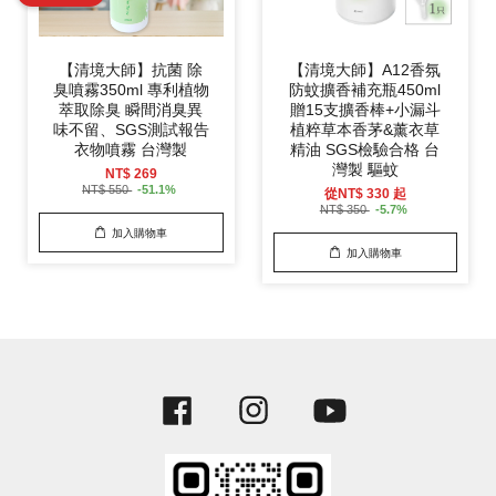
【清境大師】抗菌 除
【清境大師】A12香氛
臭噴霧350ml 專利植物
防蚊擴香補充瓶450ml
萃取除臭 瞬間消臭異
贈15支擴香棒+小漏斗
味不留、SGS測試報告
植粹草本香茅&薰衣草
衣物噴霧 台灣製
精油 SGS檢驗合格 台
灣製 驅蚊
NT$ 269
NT$ 550
-51.1%
從
NT$ 330
起
NT$ 350
-5.7%
加入購物車
加入購物車
Facebook
Instagram
YouTube