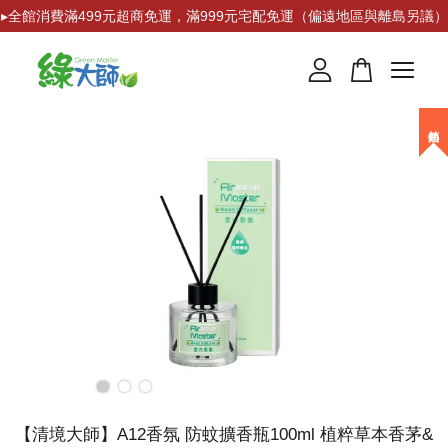
▸全館消費滿499元超商免運，滿999元宅配免運（偏遠地區與離島另議）
您的購物車目前還是空的。
繼續購物
【清境大師】A12香氛 防蚊擴香瓶100ml 植粹草本香茅&