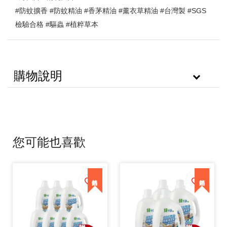
#
 #
 #
 #
 #
 #SGS
防蚊擴香
防蚊精油
香茅精油
薰衣草精油
台灣製
 #
 #
檢驗合格
驅蟲
植粹草本
購物說明
您可能也喜歡