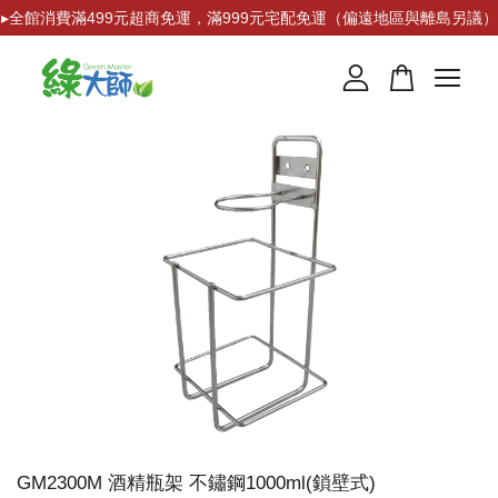
▸全館消費滿499元超商免運，滿999元宅配免運（偏遠地區與離島另議）
您的購物車目前還是空的。
繼續購物
GM2300M 酒精瓶架 不鏽鋼1000ml(鎖壁式)