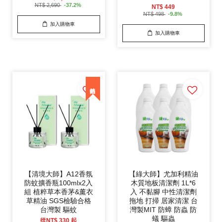
NT$ 2,690
-37.2%
NT$ 449
NT$ 498
-9.8%
加入購物車
加入購物車
【清境大師】A12香氛
【綠大師】尤加利精油
防蚊擴香瓶100mlx2入
木質地板清潔劑 1L*6
組 植粹草本香茅&薰衣
入 不黏腳 中性清潔劑
草精油 SGS檢驗合格
拖地 打掃 居家清潔 台
台灣製 驅蚊
灣製MIT 防蟑 防蟲 防
蟻 驅蟲
從
NT$ 330
起