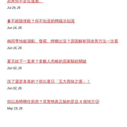
原來你不是在逃避。
Jul 29, 26
🐜不能隨便殺？你不知道的螞蟻冷知識
Jun 16, 26
梅雨季地板濕黏、發霉、蟑螂出沒？原因解析與改善方法一次看
Jun 16, 26
夏天蚊子一直來？多數人忽略的居家驅蚊關鍵
Jun 02, 26
洗了還是臭臭的？抓出夏日「五大異味之源」！
Jun 02, 26
你以為蟑螂住廚房？其實牠真正躲的是這 4 個地方🥲
May 19, 26