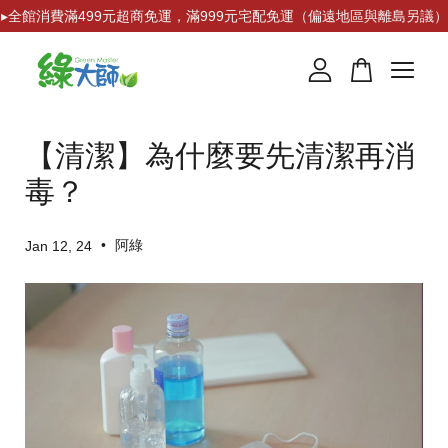
▸全館消費滿499元超商免運，滿999元宅配免運（偏遠地區與離島另議）
您的購物車目前還是空的。
【清潔】為什麼要先清潔再消
繼續購物
毒？
•
阿綠
Jan 12, 24