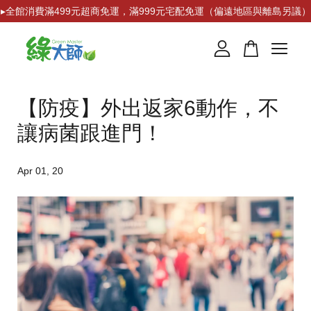
▸全館消費滿499元超商免運，滿999元宅配免運（偏遠地區與離島另議）
您的購物車目前還是空的。
【防疫】外出返家6動作，不
繼續購物
讓病菌跟進門！
Apr 01, 20