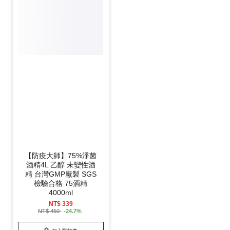
【防疫大師】75%淨菌
酒精4L 乙醇 未變性酒
精 台灣GMP廠製 SGS
檢驗合格 75酒精
4000ml
NT$ 339
NT$ 450
-24.7%