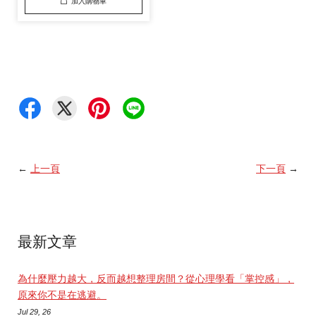
加入購物車
←
上一頁
下一頁
→
最新文章
為什麼壓力越大，反而越想整理房間？從心理學看「掌控感」，
原來你不是在逃避。
Jul 29, 26